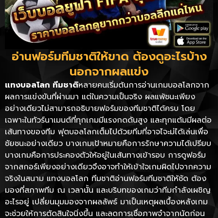
อ่านฟอร์มทีมชาติให้ขาด ต้องดูอะไรบ้าง
นอกจากผลแข่ง
แทงบอลโลก ทีมชาติ
หลายคนเริ่มต้นการอ่านเกมบอลโลกจาก
ผลการแข่งขันที่ผ่านมา แต่ในความเป็นจริง ผลแพ้ชนะเพียง
อย่างเดียวไม่สามารถอธิบายฟอร์มของทีมชาติได้ครบ โดย
เฉพาะในทัวร์นาเมนต์ที่ทุกเกมมีแรงกดดันสูง และทุกแต้มมีผลต่อ
เส้นทางของทีม ฟุตบอลโลกเต็มไปด้วยทีมที่อาจไจะม่ได้เล่นเพื่อ
ชัยชนะอย่างเดียว บางเกมเป้าหมายคือการรักษาความได้เปรียบ
บางเกมคือการประคองตัวให้อยู่ในเส้นทางเข้ารอบ การดูฟอร์ม
จากสกอร์เพียงอย่างเดียวจึงอาจทำให้เข้าใจเกมผิดไปจากความ
จริงในสนาม แทงบอลโลก ทีมชาติอ่านฟอร์มทีมชาติให้ชัด ต้อง
มองที่สภาพทีม ณ เวลานั้น และบริบทของเกมว่าทีมกำลังเผชิญ
อะไรอยู่ เปลี่ยนมุมมองจากผลลัพธ์ มาเป็นเหตุผลเบื้องหลังเกม
จะช่วยให้การตัดสินใจนิ่งขึ้น และลดการเชื่อภาพจำจากนัดก่อน