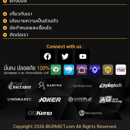
แทงบอล
เกี่ยวกับเรา
นโยบายความเป็นส่วนตัว
ข้อกำหนดและเงื่อนไข
ติดต่อเรา
Connect with us :
Copyright 2026 ©UFABET.com All Rights Reserved.