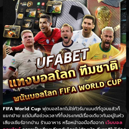
FIFA World Cup
ฟุตบอลโลกไม่ใช่ทัวร์นาเมนต์ที่ดูจบแล้วก็
แยกย้าย แต่มันคือช่วงเวลาที่ทั้งประเทศมีเรื่องเดียวกันอยู่ในหัว
เสียงเชียร์จากบ้าน ร้านอาหาร หรือหน้าจอมือถือจาก
เว็บบอล