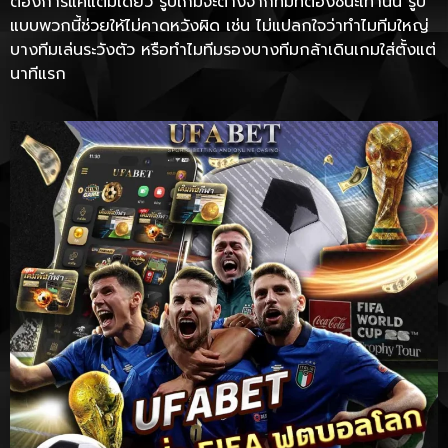
ต้องการแค่แต้มเดียว รูปเกมจะต่างจากทีมที่ต้องชนะเท่านั้น รูป
แบบพวกนี้ช่วยให้ไม่คาดหวังผิด เช่น ไม่แปลกใจว่าทำไมทีมใหญ่
บางทีมเล่นระวังตัว หรือทำไมทีมรองบางทีมกล้าเดินเกมใส่ตั้งแต่
นาทีแรก