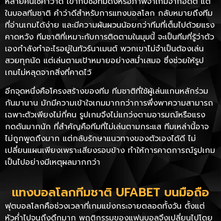
หลายคนใช้คำว่าดี เข้ากับชื่อทีมดังหรือภาพจำเกมจากอดีต แต่
ในบอลทีมชาติ คำว่าดีสำหรับการแทงบอลโลก กลับหมายถึงทีม
ที่อ่านเกมได้ง่าย และมีความผันผวนน้อยกว่าทีมที่เต็มไปด้วยแรง
คาดหวัง ทีมชาติที่เหมาะกับการติดตามในมุมนี้ จะเป็นทีมที่รู้ว่าตัว
เองกำลังทำอะไรอยู่ในทัวร์นาเมนต์ พวกเขาไม่จำเป็นต้องเล่น
สวยทุกนัด แต่เล่นตามเป้าหมายอย่างสม่ำเสมอ ซึ่งช่วยให้รูป
เกมไม่หลุดจากสิ่งที่คาดไว้
อีกจุดหนึ่งคือโครงสร้างของทีม ทีมชาติที่ใช้ผู้เล่นแกนหลักร่วม
กันมานาน มักมีความเข้าใจเกมมากกว่าการพึ่งพาความสามารถ
เฉพาะตัวเพียงไม่กี่คน รูปเกมจึงไม่แกว่งตามอารมณ์หรือแรง
กดดันมากนัก ที่สำคัญคือทีมที่ไม่เล่นตามกระแส ทีมเหล่านี้อาจ
ไม่ถูกพูดถึงมาก แต่กลับรักษาแนวทางของตัวเองได้ดี ไม่
เปลี่ยนแผนเพียงเพราะเสียงรอบข้าง ทำให้การคาดการณ์รูปเกม
เป็นไปอย่างมีเหตุผลมากกว่า
แทงบอลโลกทีมชาติ UFABET บนมือถือ
ฟุตบอลโลกคือช่วงเวลาที่เกมแข่งกระจายตลอดทั้งวัน ตั้งแต่
หัวค่ำไปจนถึงดึกมาก พฤติกรรมของแฟนบอลจึงเปลี่ยนไปโดย