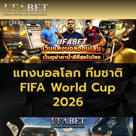
แทงบอลโลก ทีมชาติ
FIFA World Cup
2026