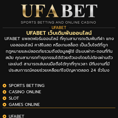
UFABET
UFABET เว็บเดิมพันออนไลน์
UFABET แพลตฟอร์มออนไลน์ ที่คุณสามารถเดิมพันกีฬา แทง
บอลออนไลน์ คาสิโนสด หรือเกมสล็อต เป็นเว็บไซต์ที่ถูก
กฎหมายและปลอดภัยรวมถึงข้อมูลผู้ใช้ มีระบบฝาก-ถอนที่ทัน
สมัย คุณสามารถทำธุรกรรมได้ด้วยตัวเองโดยไม่ต้องผ่านตัว
เอเย่นต์ สามารถเล่นบนมือถือได้ทุกที่ทุกเวลา มีทีมงานที่มี
ประสบการณ์คอยช่วยเหลือแก้ไขปัญหาตลอด 24 ชั่วโมง
SPORTS BETTING
CASINO ONLINE
SLOT
GAMES ONLINE
UFABET