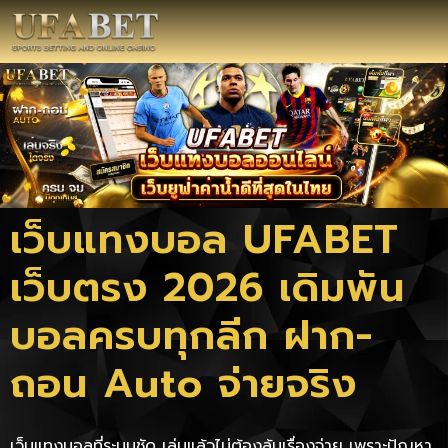
เว็บแทงบอล UFABET
เว็บตรง 2026 เดิมพัน
บอลครบทุกลีก ฝาก-
ถอน Auto จ่ายจริง
เว็บแทงบอลที่ระบบชัด เล่นแล้วไม่ต้องลุ้นเรื่องจ่าย
เพราะปัญหา