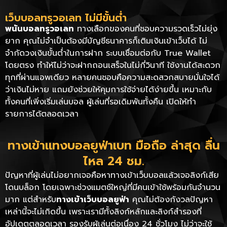
เว็บบอลทรูวอเลท ไม่มีขั้นต่ำ
พนันบอลทรูวอเลท
ทางเลือกของคนที่ชอบความรวดเร็วไม่ยุ่ง
ยาก คุณไม่จำเป็นต้องมีบัญชีธนาคารก็เติมเงินเข้าเว็บได้ ไม่
จำกัดวงเงินขั้นต่ำในการฝาก ระบบเชื่อมต่อกับ True Wallet
โดยตรง ทำให้ไม่ว่าจะฝากถอนเสร็จในไม่กี่วินาที ใช้งานได้สะดวก
ทุกที่ผ่านแอพเดียว หลายคนชอบคือความสะดสวกสบายมั่นใจได้
ว่าเงินไม่หาย แถมยังช่วยให้คุมการใช้จ่ายได้ง่ายขึ้น เหมาะกับ
ทั้งคนที่เพิ่งเริ่มเล่นบอล ผู้เล่นที่รอเดิมพันทั้งคืน เปิดให้ทำ
รายการได้ตลอดเวลา
ทางเข้าแทงบอลยูฟ่าเบท มือถือ ล่าสุด ลื่น
ไหล 24 ชม.
ปัญหาที่ผู้เล่นไม่อยากเจอคือหาทางเข้าเว็บบอลแล้วเจอลิงก์เสีย
โดนบล็อก โดยเฉพาะช่วงแมตช์ใหญ่ที่มีคนเข้าใช้พร้อมกันจำนวน
มาก แต่สำหรับ
ทางเข้าเว็บบอลยูฟ่า
คุณไม่ต้องกังวลปัญหา
เหล่านี้จะไม่เกิดขึ้น เพราะเรามีทั้งลิงก์หลักและลิงก์สำรองที่
อัปเดตตลอดเวลา รองรับผู้เล่นต่อเนื่อง 24 ชั่วโมง
ไม่ว่าจะใช้