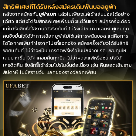
สิทธิพิเศษที่ได้รับหลังสมัครเดิมพันบอลยูฟ่า
หลังจากสมัครกับ
ยูฟ่าเบท
แล้วไม่เพียงแค่เข้าเล่นบอลได้อย่าง
เดียว แต่ยังได้รับสิทธิพิเศษเพียบตั้งแต่วันแรก สมัครครั้งเดียว
แต่ได้รับสิทธิ์ที่ใช้งานได้จริงทันที ไม่ใช่แค่โฆษณาเฉยๆ ผู้เล่นทุก
คนจึงมั่นใจได้ว่าการเลือกยูฟ่าไม่ใช่แค่การพนันบอล แต่คือการ
ได้โอกาสเพิ่มกำไรจากโปรที่แจกจริง
สมัครครั้งเดียวได้รับสิทธิ
พิเศษทันที ไม่ว่าจะเป็น เครดิตฟรีหรือโบนัสฝากแรก เพิ่มทุนให้
เล่นมากขึ้น ได้ค่าคอมคืนทุกบิล ไม่ว่าผลจะแพ้หรือชนะยังได้
เครดิตคืน รับสิทธิ์เข้าร่วมโปรโมชั่นต่อเนื่อง เช่น คืนยอดเสียราย
สัปดาห์ โบนัสรายวัน แลกของรางวัลอีกเพียบ