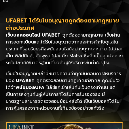
ชม.
UFABET ได้รับใบอนุญาตถูกต้องตามกฎหมาย
ต่างประเทศ
เว็บบอลออนไลน์ UFABET
ถูกต้องตามกฎหมาย เว็บผ่าน
การจดทะเบียนและได้รับใบอนุญาตจากองค์กรกำกับดูแลใน
ประเทศที่รองรับธุรกิจพนันออนไลน์อย่างถูกกฎหมาย ไม่ว่าจะ
เป็น ฟิลิปปินส์, กัมพูชา ไปจนถึง Malta ซึ่งถือเป็นศูนย์กลาง
ระดับโลกที่ใช้มาตรฐานเดียวกับผู้ให้บริการชั้นนำในยุโรป
เว็บมีใบอนุญาตเหล่านี้หมายความว่าทุกขั้นตอนการให้บริการ
ของ
UFABET
ถูกตรวจสอบตามกฎเกณฑ์สากล คุณมั่นใจ
ได้ว่า
พนันบอลUFA
ไม่ใช่แค่เข้าเล่นกับเว็บตรงเท่านั้น แต่
เป็นการลงทุนกับผู้ให้บริการที่ได้รับการรับรองจริง มี
มาตรฐานสามารถตรวจสอบย้อนหลังได้ เป็นเว็บบอลที่ได้รับ
การคุ้มครองจากหน่วยงานที่เกี่ยวข้องอย่างแท้จริง