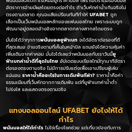
พนันบอลจะได้กำไรไหมอยู่ที่ราคาบอล เพราะอัตราต่อรองบอล
อัตราการจ่ายมีผลโดยตรงต่อกำไร ถ้าเว็บหักค่าน้ำเกินจริงไม่
ตรงตามตลาด คุณจะเสียเปรียบทันทีทำให้
UFABET
ถูก
เลือกเป็นเว็บพนันบอลหลักของแฟนบอลไทย เพราะระบบถูก
พัฒนาอยู่ตลอดอ้างอิงจากตลาดกลางสากลโดยตรง
มั่นใจได้ว่าทุกการ
พนันบอล
ยูฟ่าเบท
จะได้อัตราต่อรองที่ดี
ที่สุดเสมอ จ่ายจริงตามที่เห็นในหน้าบิล แถมยังได้ความคุ้มค่า
เพิ่มเติมจากค่าคอม มั่นใจได้เลยว่าพนันบอลกับเราวันนี้
ยู
ฟ่าเบทค่าน้ำดีที่สุดในไทย
อัปเดตแบบเรียลไทม์ทุกนาทีอัตรา
ต่อรองตรงตามจริง
ไม่มีการปรับแต่งเพื่อเอาเปรียบผู้เล่น
แน่นอน
ราคาน้ำคืออะไรในการเดิมพันกีฬา?
ราคาน้ำคือค่า
ธรรมเนียมที่เว็บหักจากการเดิมพัน แต่ที่ยูฟ่าเบทค่าน้ำต่ำ
โปร่งใส และแสดงตรงตามจริง
แทงบอลออนไลน์ UFABET ยังไงให้ได้
กำไร
พนันบอลให้ได้กำไร
ไม่ใช่เรื่องโชคช่วย แต่เกี่ยวข้องกับการ