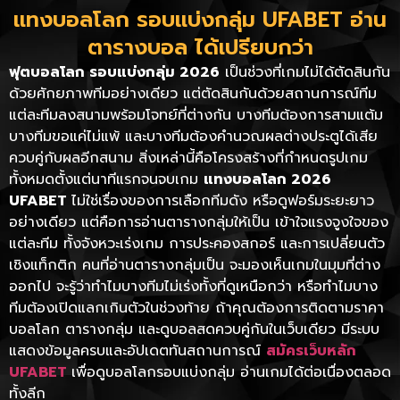
แทงบอลโลก รอบแบ่งกลุ่ม UFABET อ่าน
ตารางบอล ได้เปรียบกว่า
ฟุตบอลโลก รอบแบ่งกลุ่ม 2026
เป็นช่วงที่เกมไม่ได้ตัดสินกัน
ด้วยศักยภาพทีมอย่างเดียว แต่ตัดสินกันด้วยสถานการณ์ทีม
แต่ละทีมลงสนามพร้อมโจทย์ที่ต่างกัน บางทีมต้องการสามแต้ม
บางทีมขอแค่ไม่แพ้ และบางทีมต้องคำนวณผลต่างประตูได้เสีย
ควบคู่กับผลอีกสนาม สิ่งเหล่านี้คือโครงสร้างที่กำหนดรูปเกม
ทั้งหมดตั้งแต่นาทีแรกจนจบเกม
แทงบอลโลก 2026
UFABET
ไม่ใช่เรื่องของการเลือกทีมดัง หรือดูฟอร์มระยะยาว
อย่างเดียว แต่คือการอ่านตารางกลุ่มให้เป็น เข้าใจแรงจูงใจของ
แต่ละทีม ทั้งจังหวะเร่งเกม การประคองสกอร์ และการเปลี่ยนตัว
เชิงแท็กติก คนที่อ่านตารางกลุ่มเป็น จะมองเห็นเกมในมุมที่ต่าง
ออกไป จะรู้ว่าทำไมบางทีมไม่เร่งทั้งที่ดูเหนือกว่า หรือทำไมบาง
ทีมต้องเปิดแลกเกินตัวในช่วงท้าย
ถ้าคุณต้องการติดตามราคา
บอลโลก ตารางกลุ่ม และดูบอลสดควบคู่กันในเว็บเดียว มีระบบ
แสดงข้อมูลครบและอัปเดตทันสถานการณ์
สมัครเว็บหลัก
UFABET
เพื่อดูบอลโลกรอบแบ่งกลุ่ม อ่านเกมได้ต่อเนื่องตลอด
ทั้งลีก