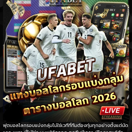
ฟุตบอลโลกรอบแบ่งกลุ่มไม่ใช่เวทีที่ทีมต้องทุ่มทุกอย่างตั้งแต่นัด