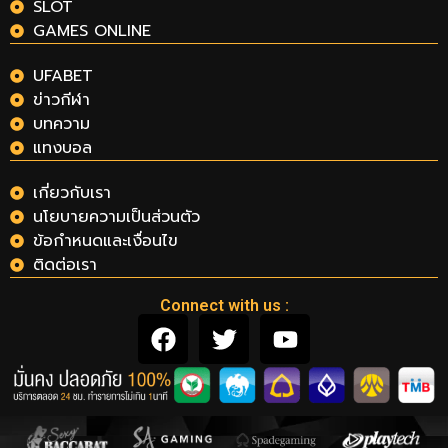
SLOT
GAMES ONLINE
UFABET
ข่าวกีฬา
บทความ
แทงบอล
เกี่ยวกับเรา
นโยบายความเป็นส่วนตัว
ข้อกำหนดและเงื่อนไข
ติดต่อเรา
Connect with us :