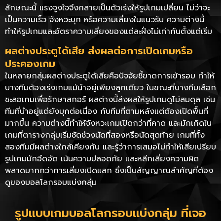
ลักษณะนี้ แรงจูงใจจึงกลายเป็นตัวเร่งให้รูปเกมเปลี่ยน ไม่ว่าจะ
เป็นความเร็ว จังหวะบุก หรือความเสี่ยงในแนวรับ ความต่างนี้
ทำให้รูปเกมและอัตราความเสี่ยงของแต่ละฝั่งไม่เท่ากันตั้งแต่เริ่ม
ผลต่างประตูได้เสีย ส่งผลต่อการเปิดเกมหรือ
ประคองเกม
ในหลายกลุ่มผลต่างประตูได้เสียคือปัจจัยชี้ขาดการเข้ารอบ ทำให้
บางทีมต้องเร่งเกมแม้นำอยู่เพียงลูกเดียว ในขณะที่บางทีมเลือก
ชะลอเกมเพื่อรักษาสกอร์ ผลต่างนี้ส่งผลให้รูปเกมดูไม่สมดุล เช่น
ทีมที่นำอยู่แต่ยังบุกต่อเนื่อง กับทีมที่ตามหลังแต่ต้องเปิดพื้นที่
มากขึ้น ความต่างนี้ทำให้จังหวะเกมเปิดกว่าที่คาด และมักเกิดใน
เกมที่ตารางกลุ่มเริ่มชัดช่วงนัดที่สองหรือนัดสุดท้าย เกมที่ทั้ง
สองทีมมีผลต่างใกล้เคียงกัน และรู้ว่าการเสมอไม่ทำให้เสียเปรียบ
รูปเกมมักอึดอัด เน้นความปลอดภัย และหลีกเลี่ยงความผิด
พลาดมากกว่าการเสี่ยงเปิดแลก ซึ่งเป็นสัญญาณสำคัญที่ต้อง
ดูของบอลโลกรอบแบ่งกลุ่ม
รูปแบบเกมบอลโลกรอบแบ่งกลุ่ม ที่เจอ