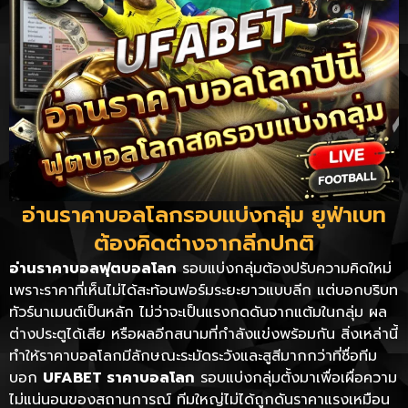
อ่านราคาบอลโลกรอบแบ่งกลุ่ม ยูฟ่าเบท
ต้องคิดต่างจากลีกปกติ
อ่านราคาบอลฟุตบอลโลก
รอบแบ่งกลุ่มต้องปรับความคิดใหม่
เพราะราคาที่เห็นไม่ได้สะท้อนฟอร์มระยะยาวแบบลีก แต่บอกบริบท
ทัวร์นาเมนต์เป็นหลัก ไม่ว่าจะเป็นแรงกดดันจากแต้มในกลุ่ม ผล
ต่างประตูได้เสีย หรือผลอีกสนามที่กำลังแข่งพร้อมกัน สิ่งเหล่านี้
ทำให้ราคาบอลโลกมีลักษณะระมัดระวังและสูสีมากกว่าที่ชื่อทีม
บอก
UFABET ราคาบอลโลก
รอบแบ่งกลุ่มตั้งมาเพื่อเผื่อความ
ไม่แน่นอนของสถานการณ์ ทีมใหญ่ไม่ได้ถูกดันราคาแรงเหมือน