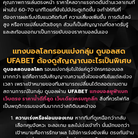
คุณภาพการเล่นตรงหน้า ราคาไหลจากแรงกดดันด้านเวลาเกมที่
ผ่านไป 60-70 นาทีโดยที่ยังไม่มีประตูเกิดขึ้น จะทำให้ทีมที่
ต้องการผลเริ่มปรับแนวคิดทันที ความเสี่ยงเพิ่มขึ้น การดันไลน์
สูง หรือการเปลี่ยนตัวเชิงรุก ล้วนก็เป็นสัญญาณที่ตลาดรับรู้
และสะท้อนออกมาเป็นการขยับของราคาบอลนั่นเอง
แทงบอลโลกรอบแบ่งกลุ่ม ดูบอลสด
UFABET ต้องดูสัญญาณอะไรเป็นพิเศษ
ดูบอลสดบอลโลก
รอบแบ่งกลุ่มไม่ใช่แค่ดูว่าใครครองบอล
มากกว่า แต่คือการจับสัญญาณความตั้งใจของทีมในแต่ละช่วง
เวลา เพราะเป้าหมายของทีมสามารถเปลี่ยนได้ตลอดเกมตาม
สถานการณ์ในกลุ่ม ดูบอลผ่าน
UFABET
แทงบอลยูฟ่าเบท
เว็บตรง ราคาน้ำดีที่สุด เว็บเดียวครบทุกลีก
สิ่งที่ควรโฟกัส
เป็นพฤติกรรมของทีมมากกว่าสถิติบนหน้าจอ
ความเร่งหรือผ่อนของเกม
หากทีมที่ดูเหนือกว่ากลับ
เลือกคุมจังหวะ ชะลอเกม และไม่เร่งเข้าทำ นั่นมักบอกว่า
เป้าหมายคือการรักษาผล ไม่ใช่การเร่งยิงเพิ่ม ตรงกันข้าม