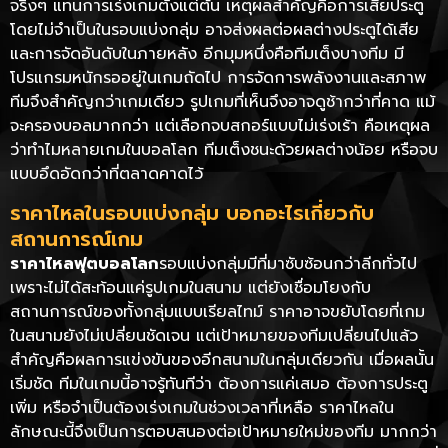
จริงๆ แทนการเร่งเกมตั้งแต่ต้น เหตุผลสำคัญคือการเสียประตู
โดยไม่จำเป็นในรอบแบ่งกลุ่ม อาจส่งผลต่อผลต่างประตูได้เสีย
และการจัดอันดับในภายหลัง
อีกมุมหนึ่งคือทีมเต็งบางทีม มี
โปรแกรมหนักรออยู่ในเกมถัดไป การจัดการพลังงานและสภาพ
ทีมจึงสำคัญกว่าเกมเดียว รูปเกมที่เห็นจึงอาจดูช้ากว่าที่คาด แม้
จะครองบอลมากกว่า แต่เลือกจบสกอร์แบบไม่เร่งเร้า คือเหตุผล
ว่าทำไมหลายเกมในบอลโลก ทีมเต็งชนะด้วยผลต่างน้อย หรือจบ
แบบอึดอัดกว่าที่ตลาดคาดไว้
ราคาไหลในรอบแบ่งกลุ่ม บอกอะไรเกี่ยวกับ
สถานการณ์เกม
ราคาไหลฟุตบอลโลก
รอบแบ่งกลุ่มมีที่มาซับซ้อนกว่าลีกทั่วไป
เพราะไม่ได้สะท้อนแค่รูปเกมในสนาม แต่ยังเชื่อมโยงกับ
สถานการณ์ของทั้งกลุ่มแบบเรียลไทม์ ราคาอาจขยับโดยที่เกม
ในสนามยังไม่เปลี่ยนชัดเจน แต่เป้าหมายของทีมเปลี่ยนไปแล้ว
สำคัญคือผลการแข่งขันของอีกสนามในกลุ่มเดียวกัน เมื่อผลนั้น
เริ่มชัด ทีมในเกมนี้อาจรู้ทันทีว่า ต้องการแค่เสมอ ต้องการประตู
เพิ่ม หรือจำเป็นต้องเร่งเกมในช่วงเวลาที่เหลือ ราคาไหลใน
ลักษณะนี้จึงเป็นการตอบสนองต่อเป้าหมายใหม่ของทีม มากกว่า