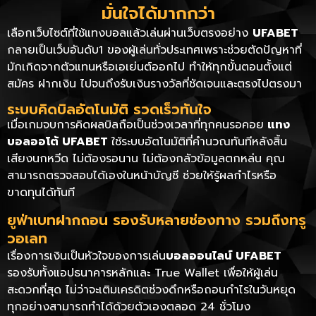
มั่นใจได้มากกว่า
เลือกเว็บไซต์ที่ใช้แทงบอลแล้วเล่นผ่านเว็บตรงอย่าง
UFABET
กลายเป็นเว็บอันดับ1 ของผู้เล่นทั่วประเทศเพราะช่วยตัดปัญหาที่
มักเกิดจากตัวแทนหรือเอเย่นต์ออกไป ทำให้ทุกขั้นตอนตั้งแต่
สมัคร ฝากเงิน ไปจนถึงรับเงินรางวัลที่ชัดเจนและตรงไปตรงมา
ระบบคิดบิลอัตโนมัติ รวดเร็วทันใจ
เมื่อเกมจบการคิดผลบิลถือเป็นช่วงเวลาที่ทุกคนรอคอย
แทง
บอลออโต้ UFABET
ใช้ระบบอัตโนมัติที่คำนวณทันทีหลังสิ้น
เสียงนกหวีด ไม่ต้องรอนาน ไม่ต้องกลัวข้อมูลตกหล่น คุณ
สามารถตรวจสอบได้เองในหน้าบัญชี ช่วยให้รู้ผลกำไรหรือ
ขาดทุนได้ทันที
ยูฟ่าเบทฝากถอน รองรับหลายช่องทาง รวมถึงทรู
วอเลท
เรื่องการเงินเป็นหัวใจของการเล่น
บอลออนไลน์ UFABET
รองรับทั้งแอปธนาคารหลักและ True Wallet เพื่อให้ผู้เล่น
สะดวกที่สุด ไม่ว่าจะเติมเครดิตช่วงดึกหรือถอนกำไรในวันหยุด
ทุกอย่างสามารถทำได้ด้วยตัวเองตลอด 24 ชั่วโมง