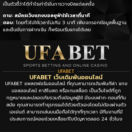
เป็นตัวชี้ว่าได้กำไรเท่าไรในการวางบิลแต่ละครั้ง
ถาม: สมัครเว็บแทงบอลยูฟ่าใช้เวลากี่นาที
ตอบ:
โดยทั่วไปใช้เวลาไม่เกิน 3 นาที เพียงกรอกข้อมูลพื้นฐาน
และยืนยันการฝากเงิน ก็พร้อมเริ่มแทงได้เลย
UFABET
UFABET เว็บเดิมพันออนไลน์
UFABET แพลตฟอร์มออนไลน์ ที่คุณสามารถเดิมพันกีฬา แทง
บอลออนไลน์ คาสิโนสด หรือเกมสล็อต เป็นเว็บไซต์ที่ถูก
กฎหมายและปลอดภัยรวมถึงข้อมูลผู้ใช้ มีระบบฝาก-ถอนที่ทัน
สมัย คุณสามารถทำธุรกรรมได้ด้วยตัวเองโดยไม่ต้องผ่านตัว
เอเย่นต์ สามารถเล่นบนมือถือได้ทุกที่ทุกเวลา มีทีมงานที่มี
ประสบการณ์คอยช่วยเหลือแก้ไขปัญหาตลอด 24 ชั่วโมง