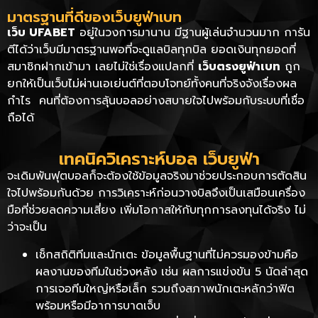
มาตรฐานที่ดีของเว็บยูฟ่าเบท
เว็บ UFABET
อยู่ในวงการมานาน มีฐานผู้เล่นจำนวนมาก การัน
ตีได้ว่าเว็บมีมาตรฐานพอที่จะดูแลบิลทุกบิล ยอดเงินทุกยอดที่
สมาชิกฝากเข้ามา เลยไม่ใช่เรื่องแปลกที่
เว็บตรงยูฟ่าเบท
ถูก
ยกให้เป็นเว็บไม่ผ่านเอเย่นต์ที่ตอบโจทย์ทั้งคนที่จริงจังเรื่องผล
กำไร คนที่ต้องการลุ้นบอลอย่างสบายใจไปพร้อมกับระบบที่เชื่อ
ถือได้
เทคนิควิเคราะห์บอล เว็บยูฟ่า
จะเดิมพันฟุตบอลก็จะต้องใช้ข้อมูลจริงมาช่วยประกอบการตัดสิน
ใจไปพร้อมกันด้วย การวิเคราะห์ก่อนวางบิลจึงเป็นเสมือนเครื่อง
มือที่ช่วยลดความเสี่ยง เพิ่มโอกาสให้กับทุกการลงทุนได้จริง ไม่
ว่าจะเป็น
เช็กสถิติทีมและนักเตะ ข้อมูลพื้นฐานที่ไม่ควรมองข้ามคือ
ผลงานของทีมในช่วงหลัง เช่น ผลการแข่งขัน 5 นัดล่าสุด
การเจอทีมใหญ่หรือเล็ก รวมถึงสภาพนักเตะหลักว่าฟิต
พร้อมหรือมีอาการบาดเจ็บ