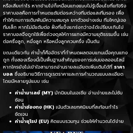
หรือเสียเท่าไร หากข้ามไปก็เหมือนแทงแบบไม่รู้เงื่อนไขที่แท้จริง
ราคาบอลคือการกำหนดแต้มต่อระหว่างทีมต่อและทีมรอง เพื่อ
ทำให้เกมการเดิมพันมีความสมดุล ยกตัวอย่างเช่น ทีมใหญ่เจอ
ทีมเล็ก หากไม่มีแต้มต่อ ฝั่งที่แข็งแกร่งกว่าจะได้เปรียบเกินไป
ราคาบอลจึงถูกใช้เพื่อถ่วงดุลให้การแทงมีความยุติธรรมขึ้น เช่น
ต่อครึ่งลูก, หนึ่งลูก หรือหนึ่งลูกควบครึ่ง เป็นต้น
ขณะเดียวกัน ค่าน้ำก็คืออัตราที่กำหนดผลตอบแทนเมื่อคุณแทง
ถูก ทั้งสองเรื่องนี้เป็นพื้นฐานสำคัญของการเล่นบอลออนไลน์
หากใครยังไม่เข้าใจสามารถอ่านรายละเอียดเพิ่มเติมได้ที่
ราคา
บอล
ซึ่งอธิบายวิธีการดูเรตราคาและการคำนวณแบบละเอียด
โดยมีหลายรูปแบบ เช่น
ค่าน้ำมาเลย์ (MY)
มักนิยมในเอเชีย อ่านง่ายและไม่ซับ
ซ้อน
ค่าน้ำฮ่องกง (HK)
เน้นตัวเลขทศนิยมที่สะท้อนกำไร
ชัดเจน
ค่าน้ำยุโรป (EU)
คิดแบบรวมทุน ช่วยให้คำนวณได้ง่าย