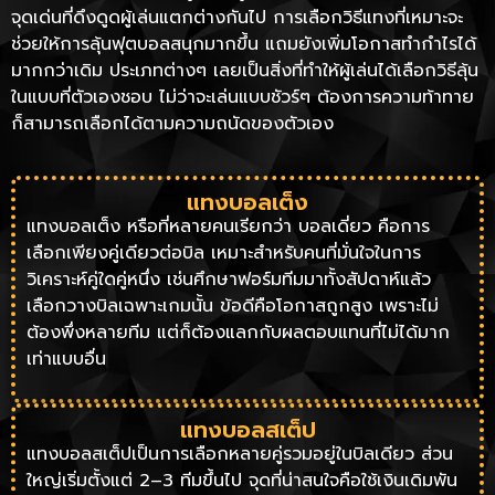
จุดเด่นที่ดึงดูดผู้เล่นแตกต่างกันไป การเลือกวิธีแทงที่เหมาะจะ
ช่วยให้การลุ้นฟุตบอลสนุกมากขึ้น แถมยังเพิ่มโอกาสทำกำไรได้
มากกว่าเดิม ประเภทต่างๆ เลยเป็นสิ่งที่ทำให้ผู้เล่นได้เลือกวิธีลุ้น
ในแบบที่ตัวเองชอบ ไม่ว่าจะเล่นแบบชัวร์ๆ ต้องการความท้าทาย
ก็สามารถเลือกได้ตามความถนัดของตัวเอง
แทงบอลเต็ง
แทงบอลเต็ง หรือที่หลายคนเรียกว่า บอลเดี่ยว คือการ
เลือกเพียงคู่เดียวต่อบิล เหมาะสำหรับคนที่มั่นใจในการ
วิเคราะห์คู่ใดคู่หนึ่ง เช่นศึกษาฟอร์มทีมมาทั้งสัปดาห์แล้ว
เลือกวางบิลเฉพาะเกมนั้น ข้อดีคือโอกาสถูกสูง เพราะไม่
ต้องพึ่งหลายทีม แต่ก็ต้องแลกกับผลตอบแทนที่ไม่ได้มาก
เท่าแบบอื่น
แทงบอลสเต็ป
แทงบอลสเต็ปเป็นการเลือกหลายคู่รวมอยู่ในบิลเดียว ส่วน
ใหญ่เริ่มตั้งแต่ 2–3 ทีมขึ้นไป จุดที่น่าสนใจคือใช้เงินเดิมพัน