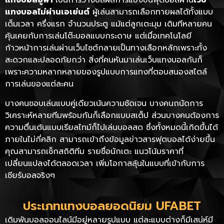
แทงบอลยูฟ่า
เป็นการ
วางบิลผลการแข่งขันฟุตบอลผ่าน
เว็บ
แทงบอลไม่ผ่านเอเย่นต์
ผู้เล่นสามารถเลือกทายผลได้ทั้งแบบ
เต็มเวลา ครึ่งแรก จำนวนประตู แม้แต่ลูกเตะมุม เดิมทีหลายคน
คุ้นเคยกับการเล่นโต๊ะบอลแบบกระดาษ แต่เมื่อเทคโนโลยี
ก้าวหน้าการเล่นผ่านเว็บไซต์กลายเป็นทางเลือกหลักเพราะทั้ง
สะดวกและปลอดภัยกว่า
สิ่งที่คนหันมาเล่นเว็บแทงบอลกันก็
เพราะความหลากหลายของรูปแบบการแทงที่ตอบสนองสไตล์
การเล่นของแต่ละคน
บางคนชอบเล่นแบบคู่เดียวเน้นความชัดเจน บางคนถนัดการ
วิเคราะห์หลายทีมพร้อมกันก็เลือกแบบสเต็ป ส่วนบางคนต้องการ
ความตื่นเต้นแบบเรียลไทม์ก็ไปเล่นบอลสด ซึ่งทั้งหมดนี้เกิดขึ้นได้
ภายในไม่กี่คลิก สามารถเข้าถึงข้อมูลข่าวสารฟุตบอลได้ง่ายขึ้น
คุณสามารถเช็กสถิติทีม รายชื่อนักเตะ แนวโน้มราคาที่
เปลี่ยนแปลงได้ตลอดเวลา เพิ่มโอกาสลุ้นในแบบที่เข้ากับการ
เชียร์บอลจริงๆ
ประเภทแทงบอลยอดนิยม UFABET
เดิมพันบอลออนไลน์มีอยู่หลายรูปแบบ แต่ละแบบต่างก็มีเสน่ห์มี