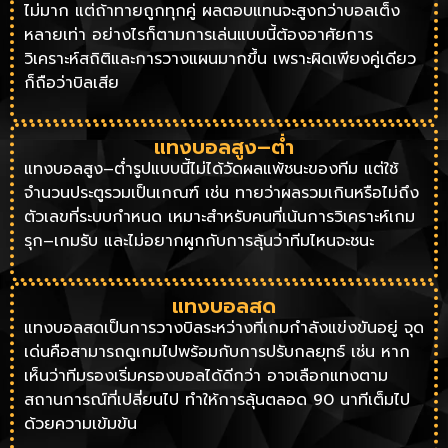
ไม่มาก แต่ถ้าทายถูกทุกคู่ ผลตอบแทนจะสูงกว่าบอลเต็ง
หลายเท่า อย่างไรก็ตามการเล่นแบบนี้ต้องอาศัยการ
วิเคราะห์สถิติและการวางแผนมากขึ้น เพราะผิดเพียงคู่เดียว
ก็ถือว่าบิลเสีย
แทงบอลสูง–ต่ำ
แทงบอลสูง–ต่ำรูปแบบนี้ไม่ได้วัดผลแพ้ชนะของทีม แต่ใช้
จำนวนประตูรวมเป็นเกณฑ์ เช่น ทายว่าผลรวมเกินหรือไม่ถึง
ตัวเลขที่ระบบกำหนด เหมาะสำหรับคนที่เน้นการวิเคราะห์เกม
รุก–เกมรับ และไม่อยากผูกกับการลุ้นว่าทีมไหนจะชนะ
แทงบอลสด
แทงบอลสดเป็นการวางบิลระหว่างที่เกมกำลังแข่งขันอยู่ จุด
เด่นคือสามารถดูเกมไปพร้อมกับการปรับกลยุทธ์ เช่น หาก
เห็นว่าทีมรองเริ่มครองบอลได้ดีกว่า อาจเลือกแทงตาม
สถานการณ์ที่เปลี่ยนไป ทำให้การลุ้นตลอด 90 นาทีเต็มไป
ด้วยความเข้มข้น