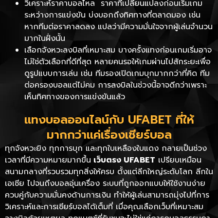
วิเคราะห์ราคาบอลไหล ราคาที่เปลี่ยนแปลงก่อนเริ่มเกม
ระหว่างการแข่งขัน บ่งบอกถึงทิศทางที่ตลาดมอง เช่น
หากทีมต่อราคาลดลง แปลว่ามีความมั่นใจจากผู้เล่นจำนวน
มากในฝั่งนั้น
เลือกจังหวะลงบิลที่เหมาะสม บางครั้งแทงก่อนเกมเริ่มอาจ
ไม่ใช่ตัวเลือกที่ดีที่สุด หลายคนรอให้เกมผ่านไปสักระยะเพื่อ
ดูรูปแบบการเล่น เช่น ทีมรองเปิดเกมบุกมากกว่าที่คิด ทีม
ต่อครองบอลแต่ไม่คม การลงบิลในช่วงนี้อาจดีกว่าเพราะ
เห็นทิศทางของการแข่งขันแล้ว
แทงบอลออนไลน์กับ UFABET ที่ให้
มากกว่าแค่เรื่องเชียร์บอล
ทุกจังหวะยิง ทุกการบุก และทุกใบเหลืองใบแดง กลายเป็นช่วง
เวลาที่มีความหมายมากขึ้น
เว็บตรง UFABET
เปรียบเหมือน
สนามกลางที่รวบรวมทุกสิ่งให้ครบ ตั้งแต่ลีกใหญ่ระดับโลก ลีกใน
เอเชีย ไปจนถึงบอลอุ่นเครื่อง ระบบที่ถูกออกแบบให้ใช้งานง่าย
ควบคู่กับความมั่นคงด้านการเงิน ทำให้ผู้เล่นสามารถมุ่งไปที่การ
วิเคราะห์และการเชียร์บอลได้เต็มที่ เมื่อคุณเลือกเว็บที่เหมาะสม