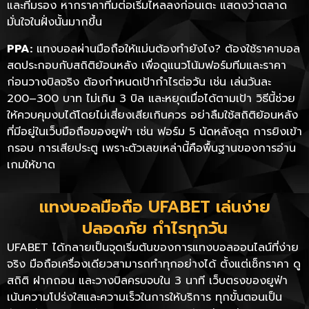
และทีมรอง หากราคาทีมต่อเริ่มไหลลงก่อนเตะ แสดงว่าตลาด
มั่นใจในฝั่งนั้นมากขึ้น
PPA:
แทงบอลผ่านมือถือให้แม่นต้องทำยังไง? ต้องใช้ราคาบอล
สดประกอบกับสถิติย้อนหลัง เพื่อดูแนวโน้มฟอร์มทีมและราคา
ก่อนวางบิลจริง ต้องกำหนดเป้ากำไรต่อวัน เช่น เล่นวันละ
200–300 บาท ไม่เกิน 3 บิล และหยุดเมื่อได้ตามเป้า วิธีนี้ช่วย
ให้ควบคุมงบได้โดยไม่เสี่ยงเสียเกินควร อย่าลืมใช้สถิติย้อนหลัง
ที่มีอยู่ในเว็บมือถือของยูฟ่า เช่น ฟอร์ม 5 นัดหลังสุด การยิงเข้า
กรอบ การเสียประตู เพราะตัวเลขเหล่านี้คือพื้นฐานของการอ่าน
เกมให้ขาด
แทงบอลมือถือ UFABET เล่นง่าย
ปลอดภัย กำไรทุกวัน
UFABET ได้กลายเป็นจุดเริ่มต้นของการแทงบอลออนไลน์ที่ง่าย
จริง มือถือเครื่องเดียวสามารถทำทุกอย่างได้ ตั้งแต่เช็กราคา ดู
สถิติ ฝากถอน และวางบิลครบจบใน 3 นาที เว็บตรงของยูฟ่า
เน้นความโปร่งใสและความเร็วในการให้บริการ ทุกขั้นตอนเป็น