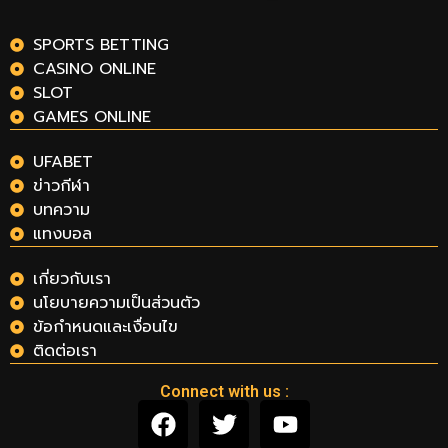
SPORTS BETTING
CASINO ONLINE
SLOT
GAMES ONLINE
UFABET
ข่าวกีฬา
บทความ
แทงบอล
เกี่ยวกับเรา
นโยบายความเป็นส่วนตัว
ข้อกำหนดและเงื่อนไข
ติดต่อเรา
Connect with us :