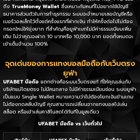
ถึง
TrueMoney Wallet
ซึ่งเหมาะกับคนที่ไม่อยากใช้บัญชี
ธนาคารส่วนตัวในการทำธุรกรรม ระบบจะจำหมายเลขบัญชีหรือ
เบอร์วอลเล็ทไว้ตั้งแต่ครั้งแรกที่ฝากเงิน ทำให้ครั้งต่อไปไม่ต้อง
กรอกใหม่ให้ยุ่งยาก ที่สำคัญคือยูฟ่าเบทไม่มีค่าธรรมเนียมเพิ่ม
เติม ไม่ว่าคุณจะฝาก 10 บาทหรือ 10,000 บาท ยอดทั้งหมดจะ
เข้าเต็มจำนวน 100%
จุดเด่นของการแทงบอลมือถือกับเว็บตรง
ยูฟ่า
UFABET มือถือ
แตกต่างคือระบบเว็บตรงแท้ ที่ให้คุณเล่นกับ
บริษัทแม่โดยตรง ไม่มีคนกลาง ไม่มีค่าธรรมเนียมซ่อน ระบบยูฟ่า
เป็นแบบ Single Wallet หมายความว่าไม่ต้องโยกเงินข้ามเกม
ไม่ต้องกดสลับบัญชี คุณสามารถเปลี่ยนจากแทงบอลไปเล่น
สล็อต หรือเข้าเล่นคาสิโนสดได้ทันทีในยูสเดียว
UFABET มือถือ vs เว็บทั่วไป