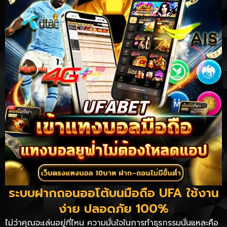
ระบบฝากถอนออโต้บนมือถือ UFA ใช้งาน
ง่าย ปลอดภัย 100%
ไม่ว่าคุณจะเล่นอยู่ที่ไหน ความมั่นใจในการทำธุรกรรมนั่นแหละคือ