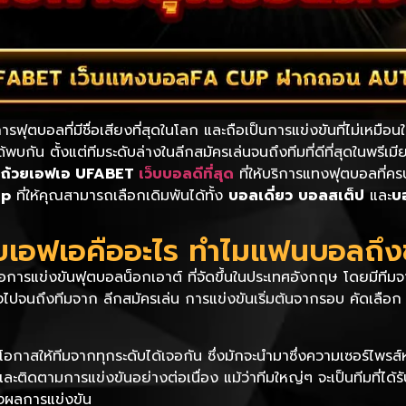
ารฟุตบอลที่มีชื่อเสียงที่สุดในโลก และถือเป็นการแข่งขันที่ไม่เหม
กัน ตั้งแต่ทีมระดับล่างในลีกสมัครเล่นจนถึงทีมที่ดีที่สุดในพรีเมีย
ถ้วยเอฟเอ UFABET
เว็บบอลดีที่สุด
ที่ให้บริการแทงฟุตบอลที่ค
up
ที่ให้คุณสามารถเลือกเดิมพันได้ทั้ง
บอลเดี่ยว
บอลสเต็ป
และ
บ
ยเอฟเอคืออะไร ทำไมแฟนบอลถึ
อการแข่งขันฟุตบอลน็อกเอาต์ ที่จัดขึ้นในประเทศอังกฤษ โดยมีที
เสียงไปจนถึงทีมจาก ลีกสมัครเล่น การแข่งขันเริ่มต้นจากรอบ คัดเลือก ซ
าสให้ทีมจากทุกระดับได้เจอกัน ซึ่งมักจะนำมาซึ่งความเซอร์ไพรส์ห
บและติดตามการแข่งขันอย่างต่อเนื่อง แม้ว่าทีมใหญ่ๆ จะเป็นทีมที่ไ
งผลการแข่งขัน