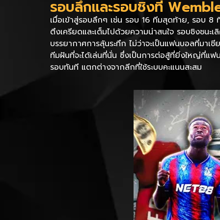
รอบลึกและรอบชิงที่ Wembl
เมื่อเข้าสู่รอบลึกๆ เช่น รอบ 16 ทีมสุดท้าย, รอบ 8
ตึงเครียดและเต็มไปด้วยความน่าสนใจ รอบชิงชนะเล
บรรยากาศการลุ้นระทึก ไม่ว่าจะเป็นแฟนบอลที่มาเชียร
ทีมฝันที่จะได้เล่นที่นั่น ซึ่งเป็นการต่อสู้ที่ยิ่งใหญ่ท
รอบทันที แตกต่างจากลีกที่ใช้ระบบคะแนนสะสม