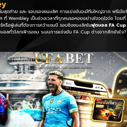
ey
 ทีมสุดท้าย และ รอบรองชนะเลิศ การแข่งขันจะมีทีมใหญ่จาก พรีเมียร
ิศ ที่ Wembley เป็นช่วงเวลาที่ทุกคนรอคอยอย่างใจจดใจจ่อ โดยท
์หรือผู้เล่นที่ต้องการคว้าแชมป์ รอบชิงชนะเลิศใน
ฟุตบอล FA Cup
ี่แฟนบอลทั่วโลกเฝ้ารอชม
ระบบการแข่งขัน FA Cup ต่างจากลีกยังไง