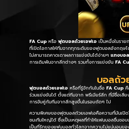
FA Cup
หรือ
ฟุตบอลถ้วยเอฟเอ
เป็นหนึ่งในรายก
ที่เปิดโอกาสให้ทีมจากทุกระดับของฟุตบอลอังกฤษได้พบ
ไม่สามารถคาดเดาผลการแข่งขันได้ง่ายๆ
แทงบอล
การเดิมพันจากลีกต่างๆ รวมทั้งการแข่งขัน
FA C
บอลถ้ว
ฟุตบอลถ้วยเอฟเอ
หรือที่รู้จักกันในชื่อ
FA Cup
คื
ร่วมแข่งขันได้ ตั้งแต่ทีมจาก พรีเมียร์ลีก ที่มีชื่อ
การจับคู่กับทีมจากลีกสูงขึ้นในรอบถัดๆ ไป
ความพิเศษของฟุตบอลถ้วยเอฟเอคือความที่มันเปิดโอก
ชนะทีมใหญ่ได้ ซึ่งเป็นเหตุผลที่ทำให้แฟนบอลชื่นชอ
เป็นที่รักของแฟนบอลทั่วโลกจากความไม่แน่นอนขอ